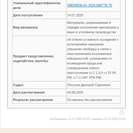
Уникальный идентификатор
50RS0036-01-2024-000778-70
дела
Дата поступления
14.07.2025
Материалы, разрешаемым в
Вид материала
порядке исполнения приговоров и
иные в уголовном производстве
об отмене условного осуждения с
исполнением наказания
(лишение свободы) в связи с
неисполнением возложенных
Предмет представления,
обязанностей, уклонением от
ходатайства, жалобы
возмещения вреда или
совершением нового
преступления (ч.2.1,3,4 ст.74 УК
РФ, п.7 ст.397 УПК РФ)
Судья
Петухов Дмитрий Сергеевич
Дата рассмотрения
04.08.2025
Результат рассмотрения
Оставлено без рассмотрения
опубликовано 14.07.2025 23:05, изменено 02.12.2025 23:02