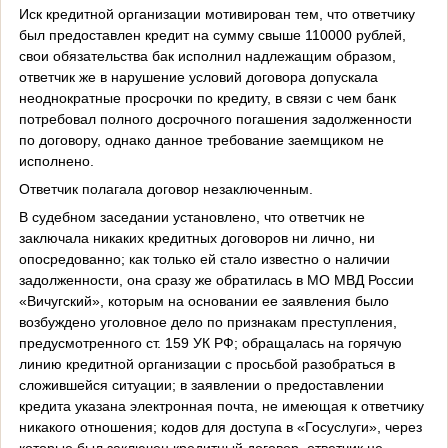
Иск кредитной организации мотивирован тем, что ответчику
был предоставлен кредит на сумму свыше 110000 рублей,
свои обязательства бак исполнил надлежащим образом,
ответчик же в нарушение условий договора допускала
неоднократные просрочки по кредиту, в связи с чем банк
потребовал полного досрочного погашения задолженности
по договору, однако данное требование заемщиком не
исполнено.
Ответчик полагала договор незаключенным.
В судебном заседании установлено, что ответчик не
заключала никаких кредитных договоров ни лично, ни
опосредованно; как только ей стало известно о наличии
задолженности, она сразу же обратилась в МО МВД России
«Вичугский», которым на основании ее заявления было
возбуждено уголовное дело по признакам преступления,
предусмотренного ст. 159 УК РФ; обращалась на горячую
линию кредитной организации с просьбой разобраться в
сложившейся ситуации; в заявлении о предоставлении
кредита указана электронная почта, не имеющая к ответчику
никакого отношения; кодов для доступа в «Госуслуги», через
которые был заключен кредитный договор, ответчик не