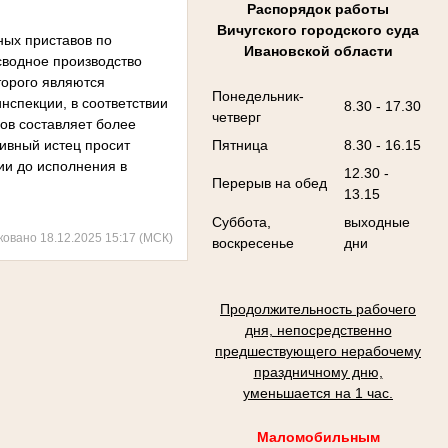
Распорядок работы
Вичугского городского суда
ных приставов по
Ивановской области
сводное производство
торого являются
Понедельник-
спекции, в соответствии
8.30 - 17.30
четверг
ов составляет более
ивный истец просит
Пятница
8.30 - 16.15
ии до исполнения в
12.30 -
Перерыв на обед
13.15
Суббота,
выходные
ковано 18.12.2025 15:17 (МСК)
воскресенье
дни
Продолжительность рабочего
дня, непосредственно
предшествующего нерабочему
праздничному дню,
уменьшается на 1 час.
Маломобильным