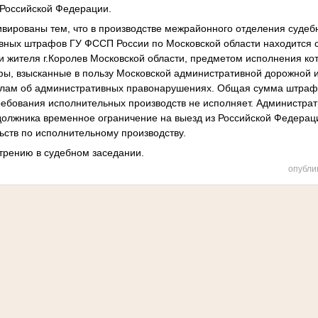
 Российской Федерации.
вированы тем, что в производстве межрайонного отделения судеб
вных штрафов ГУ ФССП России по Московской области находится 
ии жителя г.Королев Московской области, предметом исполнения ко
, взысканные в пользу Московской административной дорожной ин
елам об административных правонарушениях. Общая сумма штраф
ребования исполнительных производств не исполняет. Администрат
должника временное ограничение на выезд из Российской Федерац
ств по исполнительному производству.
трению в судебном заседании.
опубли