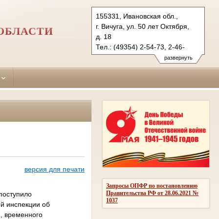
155331, Ивановская обл.,
г. Вичуга, ул. 50 лет Октября,
ОБЛАСТИ
д. 18
Тел.: (49354) 2-54-73, 2-46-
23 (ф.)
развернуть
vichugsky.iwn@sudrf.ru
версия для печати
Запросы ОПФР по постановлению
Правительства РФ от 28.06.2021 №
 поступило
1037
й инспекции об
, временного